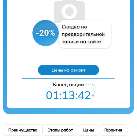
Скидка по
-20%
предварительной
записи на сайте
Цены на ремонт
Конец акции
01:13:41
Преимущества
Этапы работ
Цены
Гарантия
М