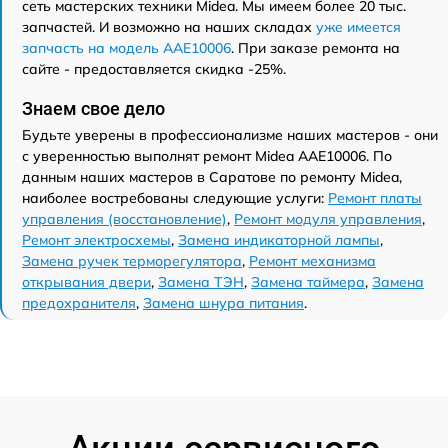
сеть мастерских техники Midea. Мы имеем более 20 тыс.
запчастей. И возможно на наших складах
уже имеется
запчасть на модель AAE10006
. При заказе ремонта на
сайте - предоставляется скидка -25%.
Знаем свое дело
Будьте уверены в профессионализме наших мастеров - они
с уверенностью выполнят ремонт Midea AAE10006. По
данным наших мастеров в Саратове по ремонту Midea,
наиболее востребованы следующие услуги:
Ремонт платы
управления (восстановление)
,
Ремонт модуля управления
,
Ремонт электросхемы
,
Замена индикаторной лампы
,
Замена ручек терморегулятора
,
Ремонт механизма
открывания двери
,
Замена ТЭН
,
Замена таймера
,
Замена
предохранителя
,
Замена шнура питания
.