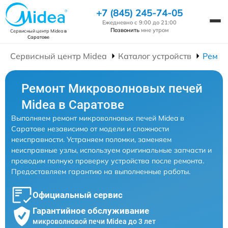
+7 (845) 245-74-05
Ежедневно с 9:00 до 21:00
Позвонить
мне утром
Сервисный центр Midea
в
Саратове
Сервисный центр Midea
Каталог устройств
Ремон
Ремонт Микроволновых печей
Midea в Саратове
Выполняем ремонт микроволновых печей Midea в
Саратове независимо от модели и сложности
неисправности. Устраняем поломки, заменяем
неисправные узлы, используем оригинальные запчасти и
проводим полную проверку устройства после ремонта.
Предоставляем гарантию на выполненные работы.
Официальный сервис
Гарантийное обслуживание
микроволновой печи Midea до 3 лет