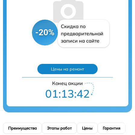
Скидка по
-20%
предварительной
записи на сайте
Цены на ремонт
Конец акции
01:13:41
Преимущества
Этапы работ
Цены
Гарантия
М