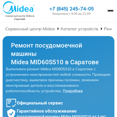
+7 (845) 245-74-05
Ежедневно с 9:00 до 21:00
Сервисный центр Midea
в
Саратове
Сервисный центр Midea
Каталог устройств
Ремон
Ремонт посудомоечной
машины
Midea MID60S510 в Саратове
Выполняем ремонт Midea MID60S510 в Саратове с
устранением неисправностей любой сложности. Проводим
диагностику, выявляем причины поломки, заменяем
неисправные детали и восстанавливаем
работоспособность устройства.
Подробнее
Официальный сервис
Гарантийное обслуживание
посудомоечной машины Midea MID60S510 до 3 лет