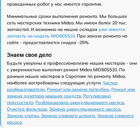
проведенных работ у нас имеется гарантия.
Минимальные сроки выполнения ремонта. Мы большая
сеть мастерских техники Midea. Мы имеем более 20 тыс.
запчастей. И возможно на наших складах
уже имеется
запчасть на модель MID60S510
. При заказе ремонта на
сайте - предоставляется скидка -25%.
Знаем свое дело
Будьте уверены в профессионализме наших мастеров - они
с уверенностью выполнят ремонт Midea MID60S510. По
данным наших мастеров в Саратове по ремонту Midea,
наиболее востребованы следующие услуги:
Чистка
разбрызгивателя
,
Ремонт или замена патрубка
,
Ремонт или
замена дозатора моющих средств
,
Регулировка
прессостата
,
Разблокировка циркуляционного насоса
,
Очистка фильтров
,
Замена циркуляционного насоса
,
Замена улитки
,
Замена сливного шланга
,
Замена сливного
насоса
.